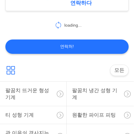
연락하다
이
11
트
loading...
반지 기계 압연
맵
연락처!
PRIVACY
POLICY
모든
9
유압 파이프 벤더
팔꿈치 뜨거운 형성
팔꿈치 냉간 성형 기
기계
계
티 성형 기계
원활한 파이프 피팅
관 이음쇠 경사지는