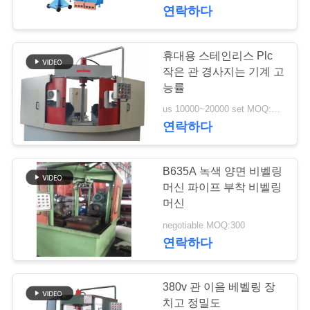
연락하다
에
대
휴대용 스테인리스 Plc
44
하
작은 관 경사지는 기계 고
능률
여
티 성형 기계
us 10000~20000 set MOQ:1 세트
연락하다
공
장
B635A 녹색 양면 비벨링
머신 파이프 부착 비벨링
여
머신
767
행
negotiable MOQ:300
연락하다
원활한 파이프 피팅
품
380v 관 이음 베벨링 장
질
치고 정밀도