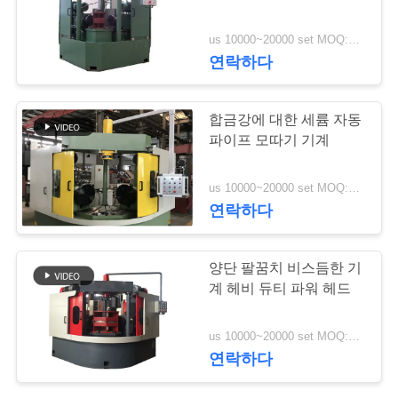
관
us 10000~20000 set MOQ:1 세트
32
리
연락하다
관 이음쇠 경사지는
합금강에 대한 세륨 자동
연
기계
파이프 모따기 기계
락
us 10000~20000 set MOQ:1 세트
주
연락하다
세
21
요
양단 팔꿈치 비스듬한 기
계 헤비 듀티 파워 헤드
샷 가공 기계
뉴
us 10000~20000 set MOQ:1 세트
연락하다
스