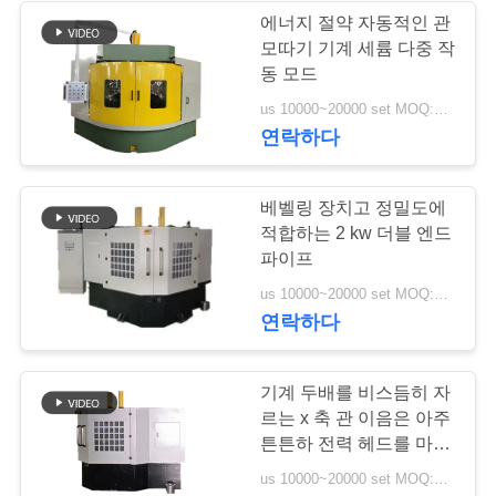
에너지 절약 자동적인 관
인
모따기 기계 세륨 다중 작
4
동 모드
용
기계를 만드는 이음
us 10000~20000 set MOQ:1 세트
문
연락하다
새가 없는 관
을
베벨링 장치고 정밀도에
요
적합하는 2 kw 더블 엔드
구
파이프
14
us 10000~20000 set MOQ:1개 세트
하
연락하다
세
관 확대기 기계
요
기계 두배를 비스듬히 자
르는 x 축 관 이음은 아주
튼튼하 전력 헤드를 마칩
사
니다
us 10000~20000 set MOQ:1개 세트