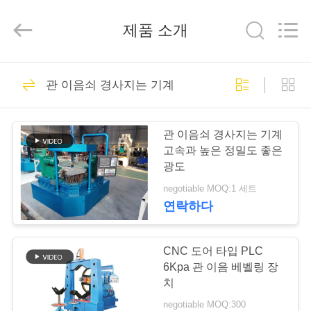
Cangzhou
Junxi
Group
제품 소개
Co.,
Ltd..
All
Rights
Reserved.
집
75
Developed
by
관 이음쇠 경사지는 기계
ECER
팔꿈치 뜨거운 형성
제
기계
관 이음쇠 경사지는 기계
품
고속과 높은 정밀도 좋은
광도
negotiable MOQ:1 세트
VR
연락하다
쇼
52
팔꿈치 냉간 성형 기
CNC 도어 타입 PLC
우
6Kpa 관 이음 베벨링 장
계
치
리
negotiable MOQ:300