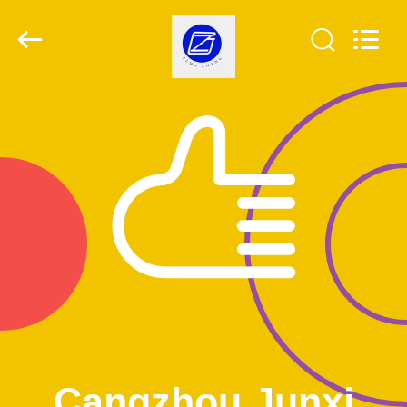
2026
Cangzhou
Junxi
Group
Co.,
Ltd..
All
Rights
집
Reserved.
Developed
by
ECER
제
품
VR
쇼
우
리
Cangzhou Junxi