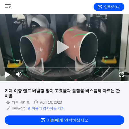
연락하다
기계 이중 엔드 베벨링 장치 고효율과 품질을 비스듬히 자르는 관
이음
다른 비디오
April 10, 2023
Keyword:
관 이음쇠 경사지는 기계
저희에게 연락하십시오