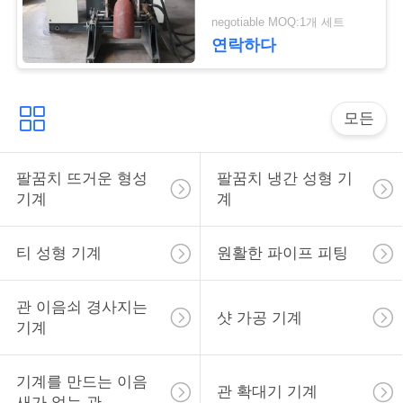
negotiable MOQ:1개 세트
인
연락하다
용
문
모든
을
요
팔꿈치 뜨거운 형성
팔꿈치 냉간 성형 기
기계
계
구
하
티 성형 기계
원활한 파이프 피팅
세
관 이음쇠 경사지는
요
샷 가공 기계
기계
사
기계를 만드는 이음
관 확대기 기계
새가 없는 관