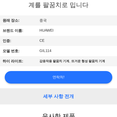
계를 팔꿈치로 밉니다
에
대
원래 장소:
중국
하
HUAWEI
브랜드 이름:
여
CE
인증:
GIL114
모델 번호:
공
,
하이 라이트:
감응작용 팔꿈치 기계
뜨거운 형성 팔꿈치 기계
장
여
연락처!
행
세부 사항 전개
품
질
유사한 제품