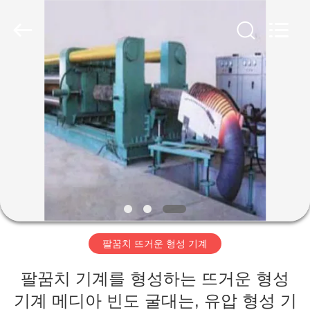
-
2026
Cangzhou
Junxi
Group
Co.,
Ltd..
All
집
Rights
Reserved.
Developed
by
ECER
제
품
VR
쇼
팔꿈치 뜨거운 형성 기계
우
팔꿈치 기계를 형성하는 뜨거운 형성
리
기계 메디아 빈도 굴대는, 유압 형성 기