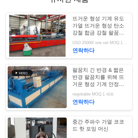
관
뜨거운 형성 기계 유도
리
가열 뜨거운 형성 탄소
강철 합금 강철 팔꿈치
기계를 팔꿈치로 미십
연
USD 25000/ one set MOQ:1 세트
시오
연락하다
락
주
팔꿈치 긴 반경 & 짧은
반경 팔꿈치를 위해 뜨
세
거운 형성 기계 안정되
어 있는 작용
요
negotiable MOQ:1 세트
연락하다
뉴
중간 주파수 가열 코코
스
드 핫 포밍 머신