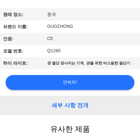
에
원래 장소:
중국
대
GUOZHONG
브랜드 이름:
하
CE
인증:
여
Q1280
모델 번호:
,
하이 라이트:
관 절단 경사지는 기계
관을 위한 비스듬한 절단기
공
장
연락처!
여
행
세부 사항 전개
품
유사한 제품
질