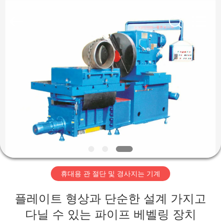
-
2026
Cangzhou
Junxi
Group
Co.,
Ltd..
All
집
Rights
Reserved.
Developed
by
ECER
제
품
VR
쇼
휴대용 관 절단 및 경사지는 기계
우
플레이트 형상과 단순한 설계 가지고
리
다닐 수 있는 파이프 베벨링 장치