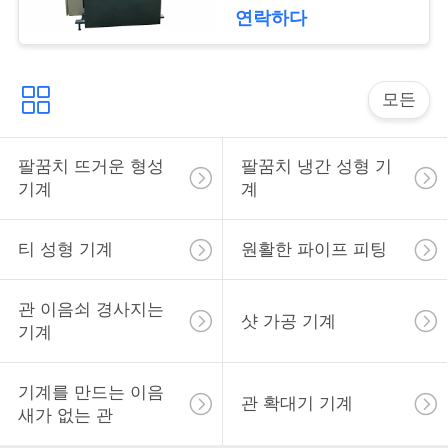
연락하다
인
용
모든
문
을
팔꿈치 뜨거운 형성
팔꿈치 냉간 성형 기
요
기계
계
구
티 성형 기계
원활한 파이프 피팅
하
관 이음쇠 경사지는
세
샷 가공 기계
기계
요
기계를 만드는 이음
관 확대기 기계
새가 없는 관
사