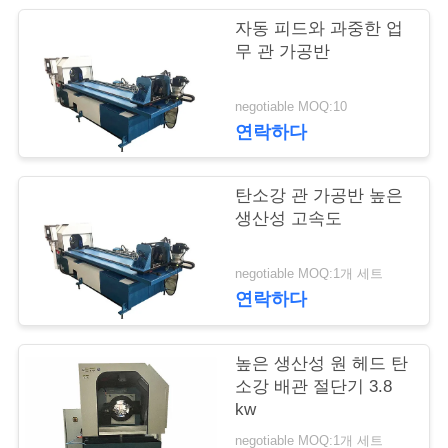
관
자동 피드와 과중한 업
무 관 가공반
리
negotiable MOQ:10
연락하다
연
락
탄소강 관 가공반 높은
주
생산성 고속도
세
negotiable MOQ:1개 세트
요
연락하다
높은 생산성 원 헤드 탄
뉴
소강 배관 절단기 3.8
스
kw
negotiable MOQ:1개 세트