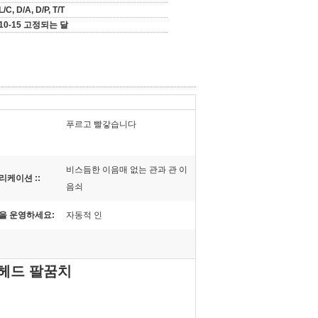
L/C, D/A, D/P, T/T
10-15 고정되는 달
푸르고 빨갛습니다
비스듬한 이음매 없는 관과 관 이
리케이션 ::
음쇠
을 운영하세요:
자동적 인
 헤드 팔꿈치