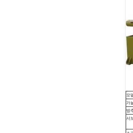
모
가늘
방
서보