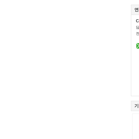
연
C
전
기