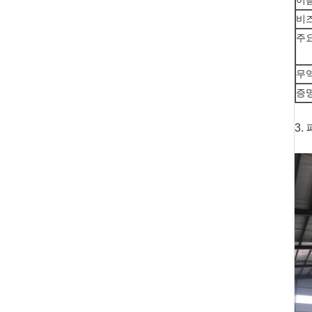
이
비
주
무
증
3.