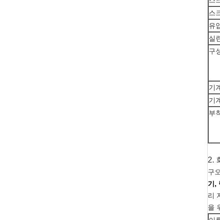
스
스
유
실
구
기계
기
부
2.
구
기,
리 
을 