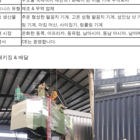
름
구오홍 국제적이 제한되 / 화웨이 관 이음 기계 주식회사
즈니스 유형
제조 & 무역 업체
요 생산물
추운 형성한 팔꿈치 기계, 고온 성형 팔꿈치 기계, 성인상 샷 
팅 기계, 마킹 머신, 사이징기, 링롤링 기계
역 시장
온화한 동쪽, 아프리카, 동유럽, 남아시아, 동남 아시아, 남
명서
CE는 증명합니다
 패키징 & 배달