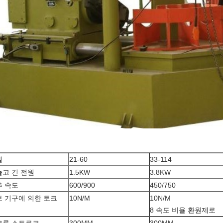
델
21-60
33-114
고 긴 전원
1.5KW
3.8KW
추 속도
600/900
450/750
 기구에 의한 토크
10N/M
10N/M
8 속도 비율 환원제로