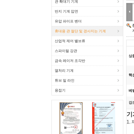
관 확대기 기계
반지 기계 압연
유압 파이프 벤더
휴대용 관 절단 및 경사지는 기계
산업적 제어 밸브류
스파이럴 강관
상
금속 레이저 조각반
열처리 기계
핵심
튜브 밀 라인
용접기
베
강
기
1.