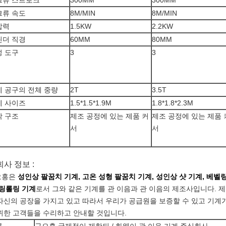
크류 스트로크
300MM
300MM
크류 속도
8M/MIN
8M/MIN
압력
1.5KW
2.2KW
린더 직경
60MM
80MM
성 도구
3
3
 공구의 전체 중량
2T
3.5T
계 사이즈
1.5*1.5*1.9M
1.8*1.8*2.3M
착 구조
제조 공정에 있는 제품 커
제조 공정에 있는 제품 
서
서
 회사 정보 :
오홍은
성인상 팔꿈치 기계, 고온 성형 팔꿈치 기계, 성인상 샷 기계, 베벨링
 링롤링 기계
로서
그와 같은 기계를 관 이음과 관 이음의 제조사입니다
.
제
자신의 공장을 가지고 있고 따라서 우리가 공급원을 보증할 수 있고 기계
위한 고객들을 수리하고 안내할 것입니다.